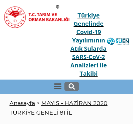
Türkiye
Genelinde
Covid-19
Yayılımının
Atık Sularda
SARS-CoV-2
Analizleri ile
Takibi
Anasayfa
>
MAYIS - HAZİRAN 2020
TURKİYE GENELİ 81 İL